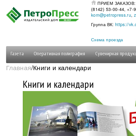
Перейти к основному содержанию
ПРИЕМ ЗАКАЗОВ
(8142) 53-00-44, +7
kom@petropress.ru
,
Группа ВК:
https://vk
Схема проезда
Газета
Оперативная полиграфия
Сувенирная продук
Вы здесь
Главная
/Книги и календари
Книги и календари