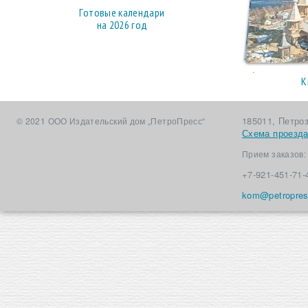
Готовые календари
на 2026 год
К
185011, Петро
© 2021 ООО Издательский дом „ПетроПресс“
Схема проезд
Прием заказов
+7-921-451-71-
kom@petropres