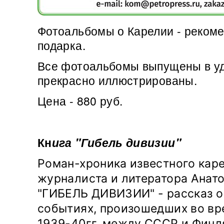
Фотоальбомы о Карелии - рекоме
подарка.
Все фотоальбомы выпущены в у
прекрасно иллюстрированы.
Цена - 880 руб.
Кн
ига "Гибель дивизии"
Роман-хроника известного кар
журналиста и литератора Анат
"
ГИБЕЛЬ
ДИВИЗИИ
" - рассказ 
событиях, произошедших во вр
1939-40гг. между СССР и Финл