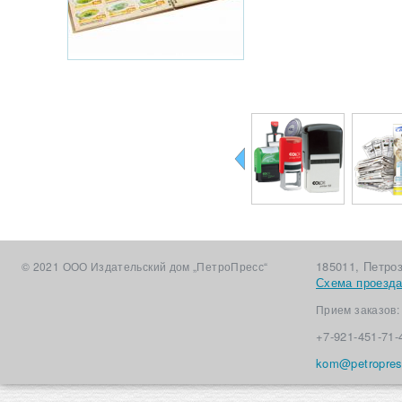
Печати,
Издате
штампы за 1
усл
день
185011, Петро
© 2021 ООО Издательский дом „ПетроПресс“
Схема проезд
Прием заказов
+7-921-451-71-
kom@petropres