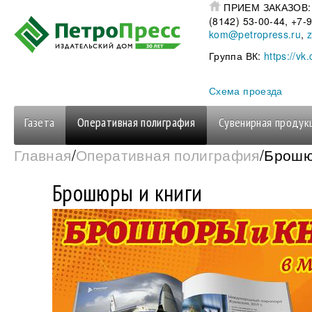
Перейти к основному содержанию
ПРИЕМ ЗАКАЗОВ
(8142) 53-00-44, +7
kom@petropress.ru
,
Группа ВК:
https://vk
Схема проезда
Газета
Оперативная полиграфия
Сувенирная продук
Вы здесь
Главная
/
Оперативная полиграфия
/Брошю
Брошюры и книги